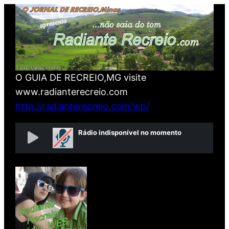
Pular
para
o
conteúdo
O GUIA DE RECREIO,MG visite
www.radianterecreio.com
http://radianterecreio.com/wp/