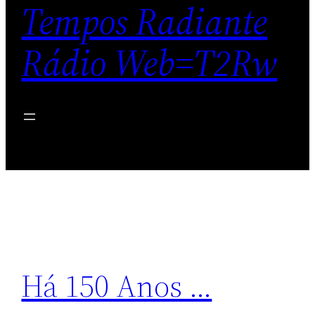
Tempos Radiante
Rádio Web=T2Rw
Há 150 Anos …